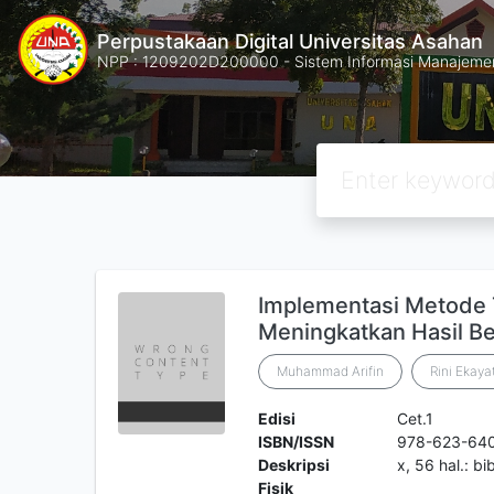
Perpustakaan Digital Universitas Asahan
NPP : 1209202D200000 - Sistem Informasi Manajemen 
Implementasi Metode 
Meningkatkan Hasil B
Muhammad Arifin
Rini Ekayat
Edisi
Cet.1
ISBN/ISSN
978-623-64
Deskripsi
x, 56 hal.: bi
Fisik