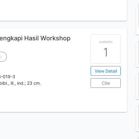
ilengkapi Hasil Workshop
availability
1
i
View Detail
8-019-3
bibl., ill., ind.; 23 cm.
Cite