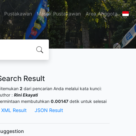
Pustakawan
Masuk Pustakawan
Area Anggota
Search Result
itemukan
2
dari pencarian Anda melalui kata kunci:
uthor :
Rini Ekayati
ermintaan membutuhkan
0.00147
detik untuk selesai
XML Result
JSON Result
uggestion