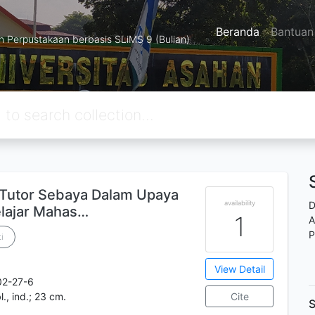
Beranda
Bantuan
Perpustakaan berbasis SLiMS 9 (Bulian)
Tutor Sebaya Dalam Upaya
availability
D
elajar Mahas…
1
A
P
i
View Detail
02-27-6
bl., ind.; 23 cm.
Cite
S