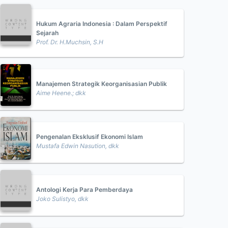
Hukum Agraria Indonesia : Dalam Perspektif
Sejarah
Prof. Dr. H.Muchsin, S.H
Manajemen Strategik Keorganisasian Publik
Aime Heene.; dkk
Pengenalan Eksklusif Ekonomi Islam
Mustafa Edwin Nasution, dkk
Antologi Kerja Para Pemberdaya
Joko Sulistyo, dkk