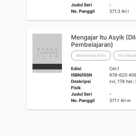
Judul Seri
-
No. Panggil
371.3 Ari i
Mengajar Itu Asyik (D
Pembelajaran)
Muhammad Arifin
Rini Ekayat
Edisi
Cet.1
ISBN/ISSN
978-623-40
Deskripsi
xvi, 178 hal.: 
Fisik
Judul Seri
-
No. Panggil
371.1 Ari m