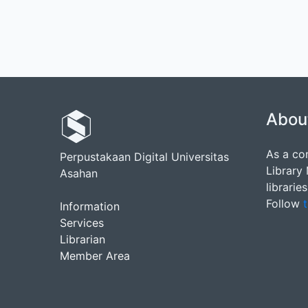
Abou
As a co
Perpustakaan Digital Universitas
Library
Asahan
librarie
Follow
t
Information
Services
Librarian
Member Area