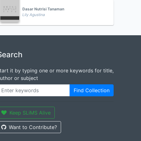
Dasar Nutrisi Tanaman
Lily Agustina
Search
tart it by typing one or more keywords for title,
uthor or subject
Find Collection
Keep SLiMS Alive
Want to Contribute?