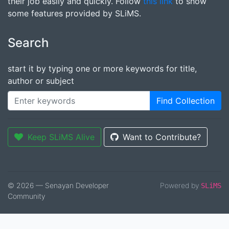
their job easily and quickly. Follow
this link
to show
some features provided by SLiMS.
Search
start it by typing one or more keywords for title,
author or subject
Find Collection
Keep SLiMS Alive
Want to Contribute?
© 2026 — Senayan Developer
Powered by
SLiMS
Community