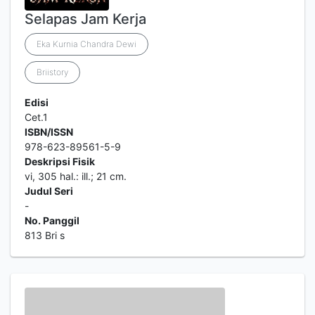
Selapas Jam Kerja
Eka Kurnia Chandra Dewi
Briistory
Edisi
Cet.1
ISBN/ISSN
978-623-89561-5-9
Deskripsi Fisik
vi, 305 hal.: ill.; 21 cm.
Judul Seri
-
No. Panggil
813 Bri s