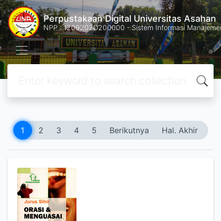
Perpustakaan Digital Universitas Asahan
NPP : 1209202D200000 - Sistem Informasi Manajemen 
1
2
3
4
5
Berikutnya
Hal. Akhir