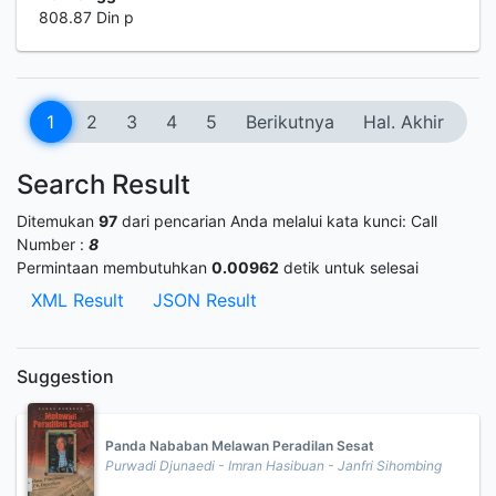
808.87 Din p
1
2
3
4
5
Berikutnya
Hal. Akhir
Search Result
Ditemukan
97
dari pencarian Anda melalui kata kunci:
Call
Number :
8
Permintaan membutuhkan
0.00962
detik untuk selesai
XML Result
JSON Result
Suggestion
Panda Nababan Melawan Peradilan Sesat
Purwadi Djunaedi - Imran Hasibuan - Janfri Sihombing