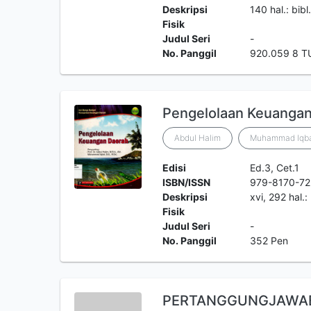
Deskripsi
140 hal.: bibl.
Fisik
Judul Seri
-
No. Panggil
920.059 8 T
Pengelolaan Keuangan
Abdul Halim
Muhammad Iqba
Edisi
Ed.3, Cet.1
ISBN/ISSN
979-8170-72
Deskripsi
xvi, 292 hal.:
Fisik
Judul Seri
-
No. Panggil
352 Pen
PERTANGGUNGJAWAB