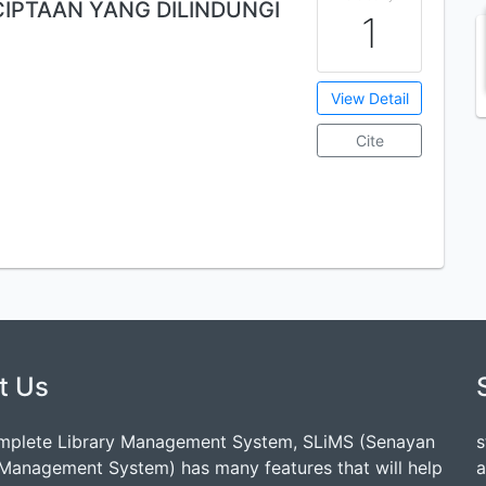
IPTAAN YANG DILINDUNGI
1
View Detail
Cite
t Us
mplete Library Management System, SLiMS (Senayan
s
 Management System) has many features that will help
a