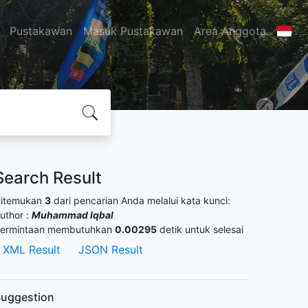
Pustakawan
Masuk Pustakawan
Area Anggota
Search Result
itemukan
3
dari pencarian Anda melalui kata kunci:
uthor :
Muhammad Iqbal
ermintaan membutuhkan
0.00295
detik untuk selesai
XML Result
JSON Result
uggestion