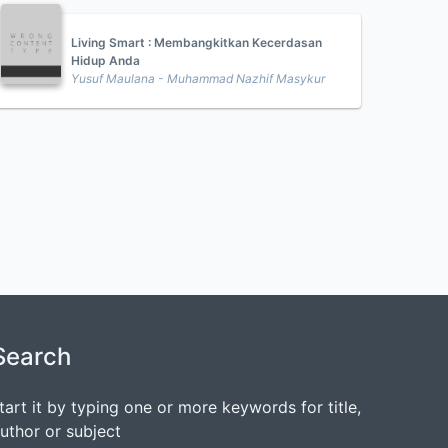
Living Smart : Membangkitkan Kecerdasan
Hidup Anda
Yusuf Maulana - Muhammad Nazhif Masykur
Search
tart it by typing one or more keywords for title,
uthor or subject