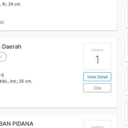
, ill.; 24 cm.
UJ
 Daerah
availability
1
l
-5
View Detail
 bibl., ind.; 25 cm.
Cite
AN PIDANA
availability