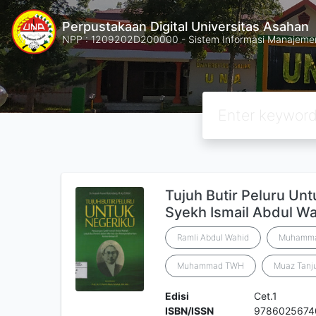
Perpustakaan Digital Universitas Asahan
NPP : 1209202D200000 - Sistem Informasi Manajemen 
Tujuh Butir Peluru Unt
Syekh Ismail Abdul W
Ramli Abdul Wahid
Muhamma
Muhammad TWH
Muaz Tanj
Edisi
Cet.1
ISBN/ISSN
9786025674