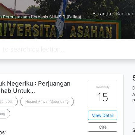
Beranda
Bantuan
Perpustakaan berbasis SLiMS 9 (Bulian)
uk Negeriku : Perjuangan
availability
D
ahab Untuk…
15
A
P
d Iqbal
Husnel Anwar Matondang
ung
View Detail
Cite
S
051