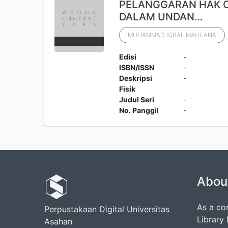
PELANGGARAN HAK C
DALAM UNDAN…
MUHAMMAD IQBAL MAULANA
Edisi
-
ISBN/ISSN
-
Deskripsi
-
Fisik
Judul Seri
-
No. Panggil
-
Abou
As a co
Perpustakaan Digital Universitas
Library
Asahan