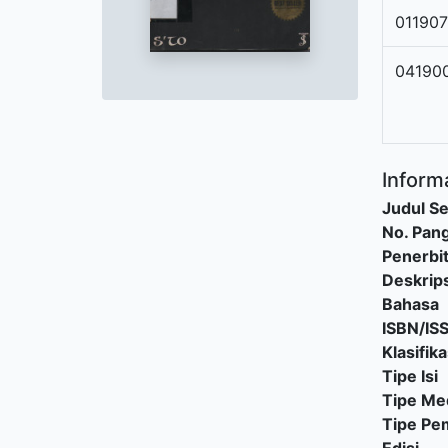
01190
04190
Informa
Judul Se
No. Pang
Penerbi
Deskrips
Bahasa
ISBN/IS
Klasifika
Tipe Isi
Tipe Me
Tipe P