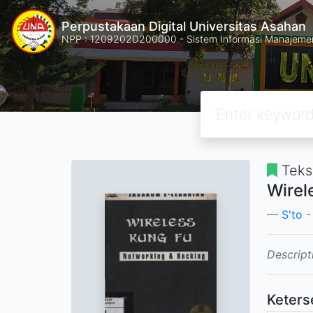
Perpustakaan Digital Universitas Asahan
NPP : 1209202D200000 - Sistem Informasi Manajemen 
Teks
Wirel
S'to
-
Descript
Keters