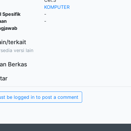
Cet.3
KOMPUTER
l Spesifik
-
aan
-
ngjawab
ain/terkait
sedia versi lain
an Berkas
tar
st be logged in to post a comment