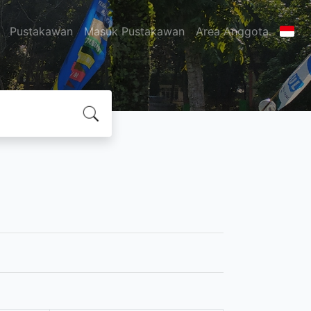
Pustakawan
Masuk Pustakawan
Area Anggota