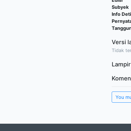
Edisi
Subyek
Info Deti
Pernyat
Tanggu
Versi l
Tidak ter
Lampir
Komen
You mu