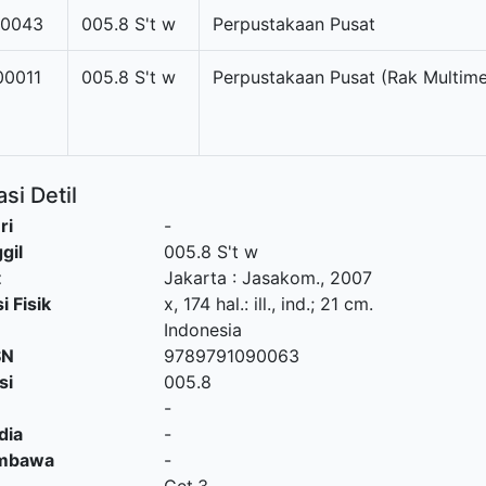
70043
005.8 S't w
Perpustakaan Pusat
00011
005.8 S't w
Perpustakaan Pusat (Rak Multime
si Detil
ri
-
gil
005.8 S't w
t
Jakarta
:
Jasakom
.,
2007
i Fisik
x, 174 hal.: ill., ind.; 21 cm.
Indonesia
SN
9789791090063
si
005.8
-
dia
-
embawa
-