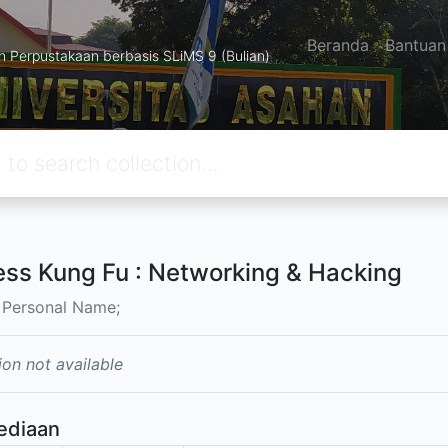
Beranda
Bantuan
Perpustakaan berbasis SLiMS 9 (Bulian)
ess Kung Fu : Networking & Hacking
 Personal Name;
ion not available
ediaan