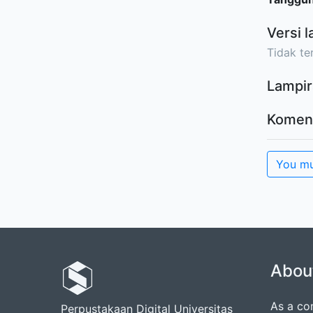
Versi l
Tidak ter
Lampir
Komen
You mu
Abou
As a co
Perpustakaan Digital Universitas