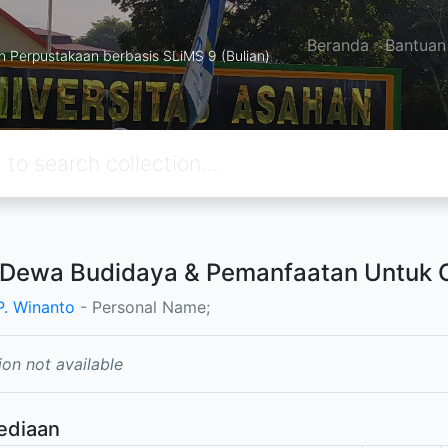
Beranda
Bantuan
Perpustakaan berbasis SLiMS 9 (Bulian)
Dewa Budidaya & Pemanfaatan Untuk 
 P. Winanto
- Personal Name;
ion not available
ediaan