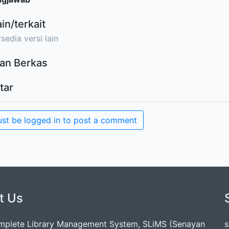
ain/terkait
sedia versi lain
an Berkas
tar
st be logged in to post a comment
t Us
mplete Library Management System, SLiMS (Senayan
s