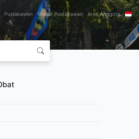
Pustakawan
Masuk Pustakawan
Area Anggota
Obat