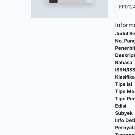
FP012
Informa
Judul Se
No. Pang
Penerbi
Deskrips
Bahasa
ISBN/IS
Klasifika
Tipe Isi
Tipe Me
Tipe P
Edisi
Subyek
Info Deti
Pernyat
Tanggu