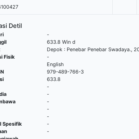
4100427
si Detil
ri
-
gil
633.8 Win d
t
Depok
:
Penebar Penebar Swadaya
.,
2
i Fisik
-
English
SN
979-489-766-3
si
633.8
-
dia
-
embawa
-
-
-
l Spesifik
-
aan
-
ngjawab